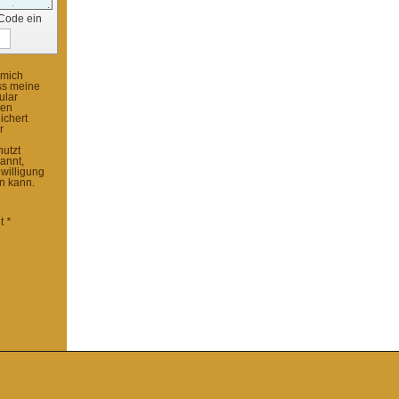
 Code ein
 mich
ss meine
ular
ten
ichert
r
nutzt
annt,
willigung
en kann.
it
*