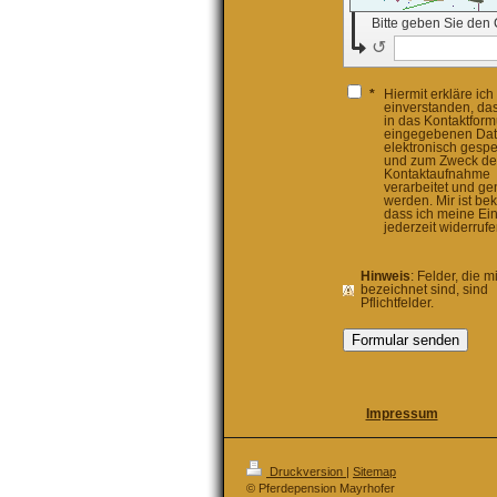
Bitte geben Sie den
↺
*
Hiermit erkläre ich
einverstanden, da
in das Kontaktform
eingegebenen Da
elektronisch gespe
und zum Zweck de
Kontaktaufnahme
verarbeitet und ge
werden. Mir ist bek
dass ich meine Ein
jederzeit widerruf
Hinweis
: Felder, die m
bezeichnet sind, sind
Pflichtfelder.
Impressum
Druckversion
|
Sitemap
© Pferdepension Mayrhofer